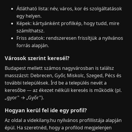
Átlátható lista: név, város, kor és szolgáltatások
egy helyen.
Képek: kártyánként profilkép, hogy tudd, mire
számíthatsz.
Friss adatok: rendszeresen frissítjük a nyilvános
forrás alapján.
Városok szerint keresél?
Budapest mellett számos nagyvárosban is találsz
masszázst: Debrecen, Győr, Miskolc, Szeged, Pécs és
további települések. Írd be a település nevét a
keresőbe — az ékezet nélküli keresés is működik (pl.
„gyor" → „Győr").
Hogyan kerül fel ide egy profil?
Az oldal a videkilany.hu nyilvános profillistája alapján
épül. Ha szeretnéd, hogy a profilod megjelenjen