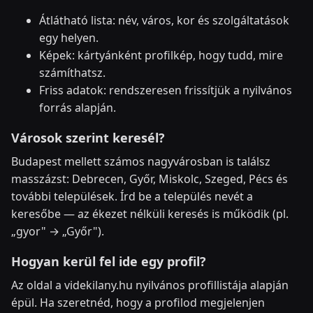
Átlátható lista: név, város, kor és szolgáltatások
egy helyen.
Képek: kártyánként profilkép, hogy tudd, mire
számíthatsz.
Friss adatok: rendszeresen frissítjük a nyilvános
forrás alapján.
Városok szerint keresél?
Budapest mellett számos nagyvárosban is találsz
masszázst: Debrecen, Győr, Miskolc, Szeged, Pécs és
további települések. Írd be a település nevét a
keresőbe — az ékezet nélküli keresés is működik (pl.
„gyor" → „Győr").
Hogyan kerül fel ide egy profil?
Az oldal a videkilany.hu nyilvános profillistája alapján
épül. Ha szeretnéd, hogy a profilod megjelenjen