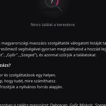
Nincs találat a keresésre.
 magyarországi masszázs szolgáltatók válogatott listáját ta
eresőmező segítségével gyorsan megtalálhatod a hozzád le
t", „Győr", „Szeged"), és azonnal szűrjük a találatokat.
zázs?
kor és szolgáltatások egy helyen.
p, hogy tudd, mire számíthatsz.
rissítjük a nyilvános forrás alapján.
sban is találsz masszázst: Debrecen, Győr, Miskolc, Szeged