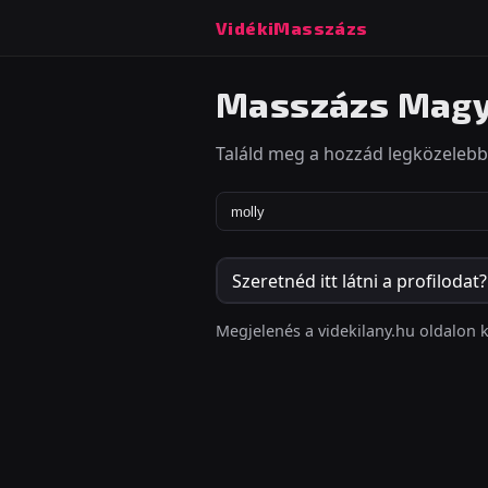
VidékiMasszázs
Masszázs Magy
Találd meg a hozzád legközelebbi
Szeretnéd itt látni a profilodat
Megjelenés a videkilany.hu oldalon k