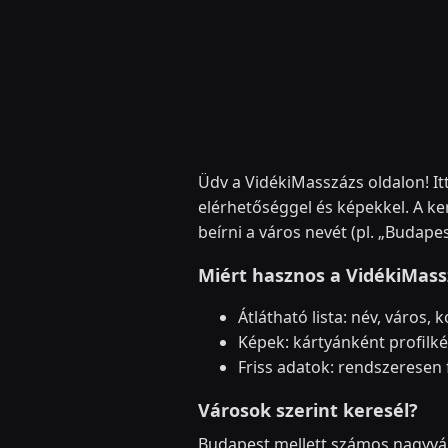
Üdv a VidékiMasszázs oldalon! Itt
elérhetőséggel és képekkel. A k
beírni a város nevét (pl. „Budapes
Miért hasznos a VidékiMass
Átlátható lista: név, város, 
Képek: kártyánként profilké
Friss adatok: rendszeresen f
Városok szerint keresél?
Budapest mellett számos nagyváro