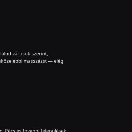
lálod városok szerint,
gközelebbi masszázst — elég
, Pécs és további települések.